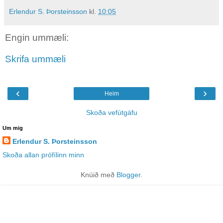
Erlendur S. Þorsteinsson
kl.
10:05
Engin ummæli:
Skrifa ummæli
‹
›
Heim
Skoða vefútgáfu
Um mig
Erlendur S. Þorsteinsson
Skoða allan prófílinn minn
Knúið með
Blogger
.