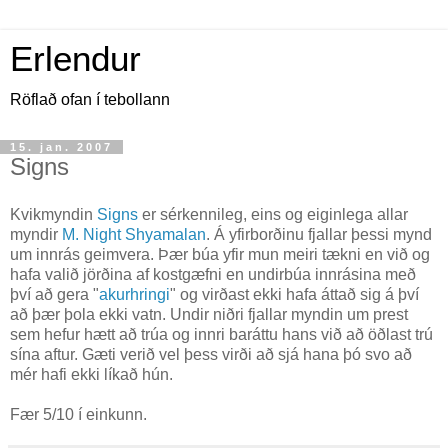
Erlendur
Röflað ofan í tebollann
15. jan. 2007
Signs
Kvikmyndin
Signs
er sérkennileg, eins og eiginlega allar
myndir
M. Night Shyamalan
. Á yfirborðinu fjallar þessi mynd
um innrás geimvera. Þær búa yfir mun meiri tækni en við og
hafa valið jörðina af kostgæfni en undirbúa innrásina með
því að gera "
akurhringi
" og virðast ekki hafa áttað sig á því
að þær þola ekki vatn. Undir niðri fjallar myndin um prest
sem hefur hætt að trúa og innri baráttu hans við að öðlast trú
sína aftur. Gæti verið vel þess virði að sjá hana þó svo að
mér hafi ekki líkað hún.
Fær 5/10 í einkunn.