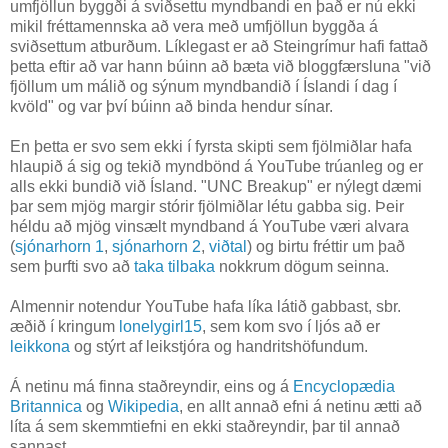
umfjöllun byggði á sviðsettu myndbandi en það er nú ekki
mikil fréttamennska að vera með umfjöllun byggða á
sviðsettum atburðum. Líklegast er að Steingrímur hafi fattað
þetta eftir að var hann búinn að bæta við bloggfærsluna "við
fjöllum um málið og sýnum myndbandið í Íslandi í dag í
kvöld" og var því búinn að binda hendur sínar.
En þetta er svo sem ekki í fyrsta skipti sem fjölmiðlar hafa
hlaupið á sig og tekið myndbönd á YouTube trúanleg og er
alls ekki bundið við Ísland. "UNC Breakup" er nýlegt dæmi
þar sem mjög margir stórir fjölmiðlar létu gabba sig. Þeir
héldu að mjög vinsælt myndband á YouTube væri alvara
(
sjónarhorn 1
,
sjónarhorn 2
,
viðtal
) og birtu fréttir um það
sem þurfti svo að
taka tilbaka
nokkrum dögum seinna.
Almennir notendur YouTube hafa líka látið gabbast, sbr.
æðið í kringum
lonelygirl15
, sem kom svo í ljós að er
leikkona
og stýrt af leikstjóra og handritshöfundum.
Á netinu má finna staðreyndir, eins og á
Encyclopædia
Britannica
og
Wikipedia
, en allt annað efni á netinu ætti að
líta á sem skemmtiefni en ekki staðreyndir, þar til annað
sannast.