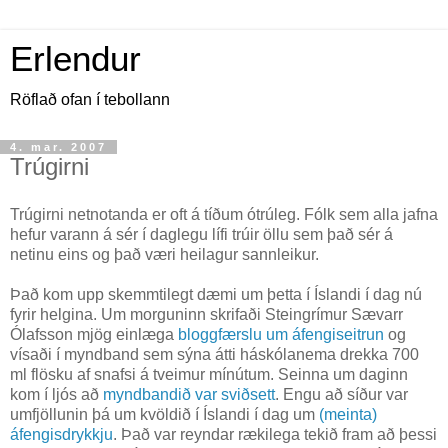
Erlendur
Röflað ofan í tebollann
4. mar. 2007
Trúgirni
Trúgirni netnotanda er oft á tíðum ótrúleg. Fólk sem alla jafna
hefur varann á sér í daglegu lífi trúir öllu sem það sér á
netinu eins og það væri heilagur sannleikur.
Það kom upp skemmtilegt dæmi um þetta í Íslandi í dag nú
fyrir helgina. Um morguninn skrifaði Steingrímur Sævarr
Ólafsson mjög einlæga
bloggfærslu um áfengiseitrun
og
vísaði í myndband sem sýna átti háskólanema drekka 700
ml flösku af snafsi á tveimur mínútum. Seinna um daginn
kom í ljós að
myndbandið var sviðsett
. Engu að síður var
umfjöllunin þá um kvöldið í Íslandi í dag um
(meinta)
áfengisdrykkju
. Það var reyndar rækilega tekið fram að þessi