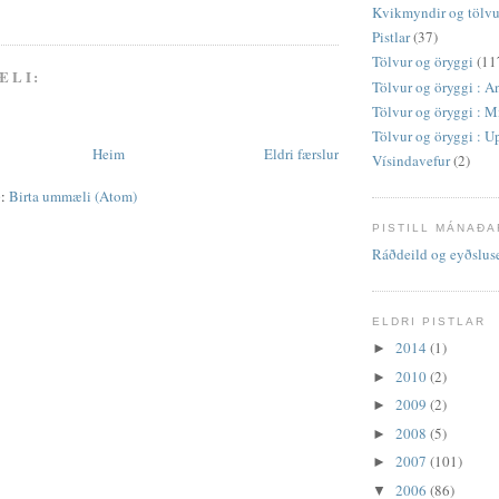
Kvikmyndir og tölvu
Pistlar
(37)
Tölvur og öryggi
(11
ÆLI:
Tölvur og öryggi : 
Tölvur og öryggi : M
Tölvur og öryggi : U
Heim
Eldri færslur
Vísindavefur
(2)
ð:
Birta ummæli (Atom)
PISTILL MÁNAÐA
Ráðdeild og eyðslus
ELDRI PISTLAR
2014
(1)
►
2010
(2)
►
2009
(2)
►
2008
(5)
►
2007
(101)
►
2006
(86)
▼