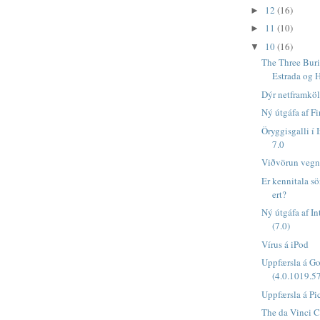
12
(16)
►
11
(10)
►
10
(16)
▼
The Three Buri
Estrada og H
Dýr netframköl
Ný útgáfa af Fi
Öryggisgalli í 
7.0
Viðvörun vegna
Er kennitala s
ert?
Ný útgáfa af In
(7.0)
Vírus á iPod
Uppfærsla á G
(4.0.1019.5
Uppfærsla á Pic
The da Vinci 