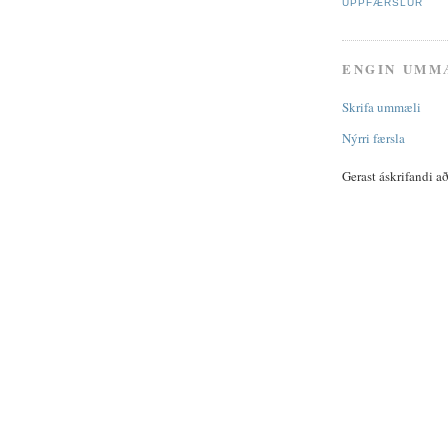
UPPFÆRSLUR
ENGIN UMM
Skrifa ummæli
Nýrri færsla
Gerast áskrifandi a