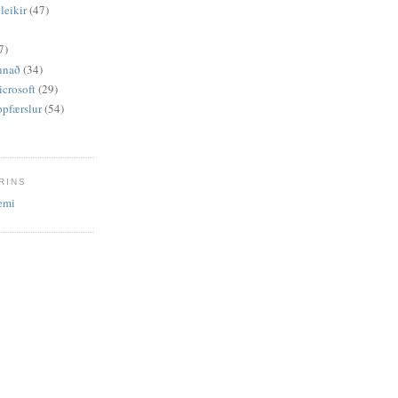
leikir
(47)
7)
Annað
(34)
icrosoft
(29)
ppfærslur
(54)
RINS
emi