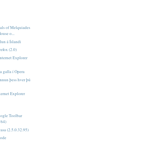
als of Melquiades
ouse o...
lun á Íslandi
refox (2.0)
Internet Explorer
 galla í Opera
önnun þess hver þú
ternet Explorer
oogle Toolbar
764)
asa (2.5.0.32.95)
Code