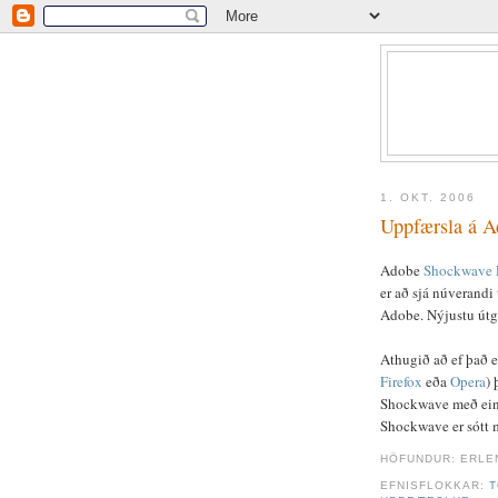
1. OKT. 2006
Uppfærsla á A
Adobe
Shockwave 
er að sjá núverandi
Adobe. Nýjustu út
Athugið að ef það er
Firefox
eða
Opera
) 
Shockwave með einhve
Shockwave er sótt m
HÖFUNDUR: ERLE
EFNISFLOKKAR:
T