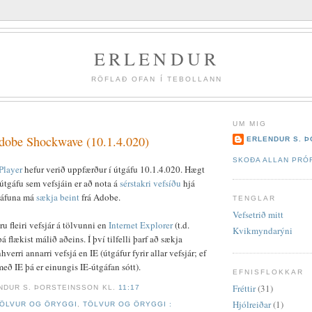
ERLENDUR
RÖFLAÐ OFAN Í TEBOLLANN
UM MIG
dobe Shockwave (10.1.4.020)
ERLENDUR S. 
SKOÐA ALLAN PRÓF
Player
hefur verið uppfærður í útgáfu 10.1.4.020. Hægt
 útgáfu sem vefsjáin er að nota á
sérstakri vefsíðu
hjá
gáfuna má
sækja beint
frá Adobe.
TENGLAR
Vefsetrið mitt
u fleiri vefsjár á tölvunni en
Internet Explorer
(t.d.
Kvikmyndarýni
þá flækist málið aðeins. Í því tilfelli þarf að sækja
rri annarri vefsjá en IE (útgáfur fyrir allar vefsjár; ef
eð IE þá er einungis IE-útgáfan sótt).
EFNISFLOKKAR
Fréttir
(31)
NDUR S. ÞORSTEINSSON
KL.
11:17
Hjólreiðar
(1)
ÖLVUR OG ÖRYGGI
,
TÖLVUR OG ÖRYGGI :