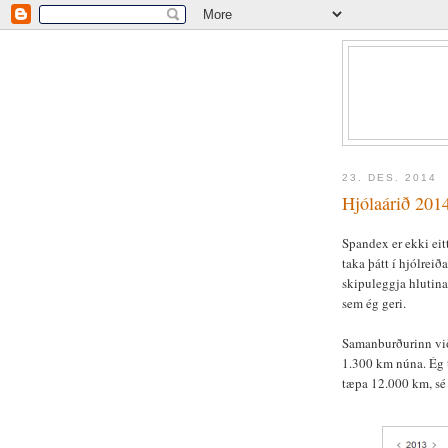
23. DES. 2014
Hjólaárið 201
Spandex er ekki eit
taka þátt í hjólrei
skipuleggja hlutina
sem ég geri.
Samanburðurinn við
1.300 km núna. Ég t
tæpa 12.000 km, sé 