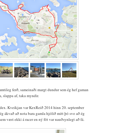
mmtileg ferð, sameinaði margt dundur sem ég hef gaman
a, slappa af, taka myndir.
dex. Kveikjan var KexReið 2014 hinn 20. september
 ég ákvað að nota bara gamla hjólið mitt þó svo að ég
 sem væri ekki á racer en ný föt var nauðsynlegt að fá.