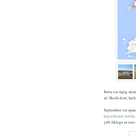
Þetta var mjög ske
af: Skoða kort, hjól
September var span
(
myndband
,
ferill
);
yrði líklega sá eini