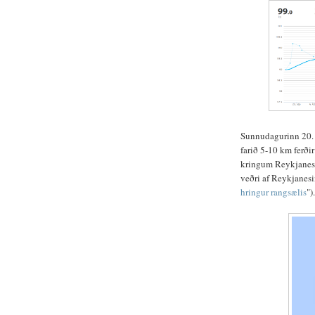
Sunnudagurinn 20. j
farið 5-10 km ferði
kringum Reykjanest
veðri af Reykjanesin
hringur rangsælis
").