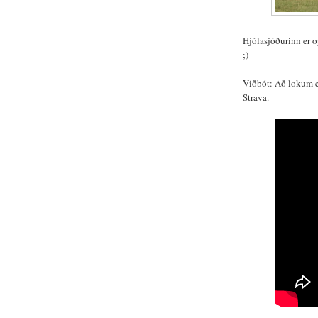
Hjólasjóðurinn er o
;)
Viðbót: Að lokum e
Strava.