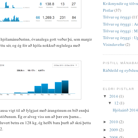
Kvikmyndir og tölvu
Pistlar
(37)
Tölvur og öryggi
(11
Tölvur og öryggi : 
Tölvur og öryggi : M
Tölvur og öryggi : U
 hjólamánuðurinn, óvanalega gott veður þá, sem margir
Vísindavefur
(2)
ýttu sér, og ég fór að hjóla nokkuð reglulega með
PISTILL MÁNAÐA
Ráðdeild og eyðslus
ELDRI PISTLAR
2014
(1)
▼
12
(1)
▼
Hjólaárið 201
ausa vigt til að fylgjast með árangrinum en bíð ennþá
rstöðunum. Ég er alveg viss um að þær eru þarna...
2010
(2)
►
uvert betra en 128 kg, ég hefði bara þurft að skrá þetta
2.
2009
(2)
►
2008
(5)
►