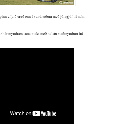
pinn ef þið eruð enn í vandræðum með jólagjöf til mín.
r hér myndræn samantekt með helstu staðreyndum frá