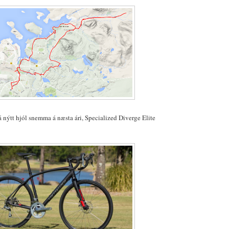
 á nýtt hjól snemma á næsta ári, Specialized Diverge Elite