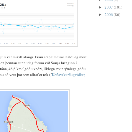
2007
(101)
►
2006
(86)
►
úlí var mikill áfangi. Fram að þeim tíma hafði ég mest
r en þennan sunnudag fórum við Sonja hringinn í
ána, 46,6 km í góðu veðri, líklega ævintýralega góðu
u að vera þar sem alltaf er rok ("
Keflavíkurflugvöllur,