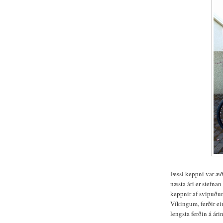
Þessi keppni var æ
næsta ári er stefna
keppnir af svipuðu
Víkingum, ferðir ei
lengsta ferðin á ári