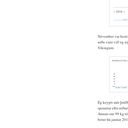
Nóvember var besti
urðu varir við og n
Víkingum.
Ég keypti mér þráðl
spenntur eftir niðu
Annars eru 99 kg töl
betur frá janúar 201