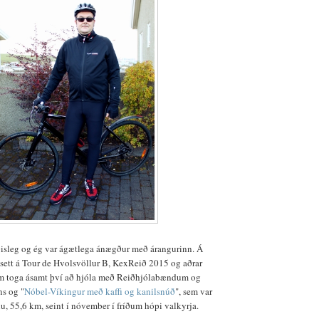
ðisleg og ég var ágætlega ánægður með árangurinn. Á
n sett á Tour de Hvolsvöllur B, KexReið 2015 og aðrar
m toga ásamt því að hjóla með Reiðhjólabændum og
ns og "
Nóbel-Víkingur með kaffi og kanilsnúð
", sem var
nu, 55,6 km, seint í nóvember í fríðum hópi valkyrja.