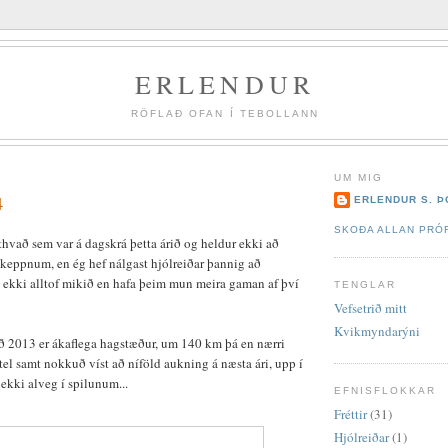
ERLENDUR
RÖFLAÐ OFAN Í TEBOLLANN
UM MIG
4
ERLENDUR S. 
SKOÐA ALLAN PRÓF
thvað sem var á dagskrá þetta árið og heldur ekki að
ðakeppnum, en ég hef nálgast hjólreiðar þannig að
 ekki alltof mikið en hafa þeim mun meira gaman af því
TENGLAR
Vefsetrið mitt
Kvikmyndarýni
 2013 er ákaflega hagstæður, um 140 km þá en nærri
el samt nokkuð víst að níföld aukning á næsta ári, upp í
ekki alveg í spilunum...
EFNISFLOKKAR
Fréttir
(31)
Hjólreiðar
(1)