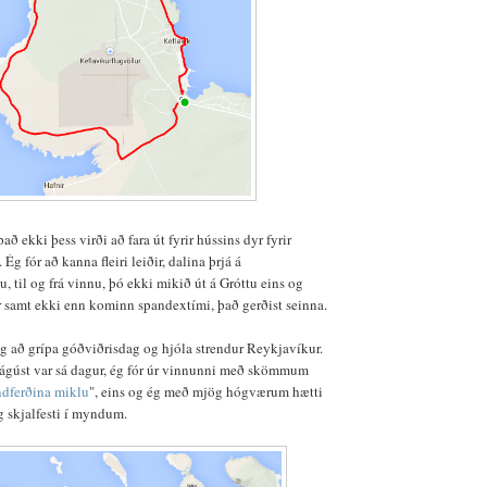
það ekki þess virði að fara út fyrir hússins dyr fyrir
g fór að kanna fleiri leiðir, dalina þrjá á
 til og frá vinnu, þó ekki mikið út á Gróttu eins og
r samt ekki enn kominn spandextími, það gerðist seinna.
ég að grípa góðviðrisdag og hjóla strendur Reykjavíkur.
 ágúst var sá dagur, ég fór úr vinnunni með skömmum
ndferðina miklu
", eins og ég með mjög hógværum hætti
g skjalfesti í myndum.