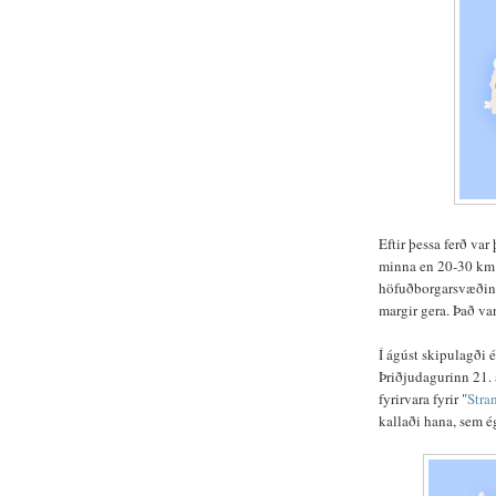
Eftir þessa ferð var 
minna en 20-30 km. É
höfuðborgarsvæðinu,
margir gera. Það va
Í ágúst skipulagði 
Þriðjudagurinn 21.
fyrirvara fyrir "
Stra
kallaði hana, sem é