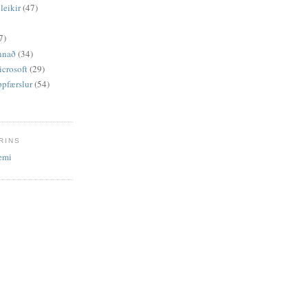
leikir
(47)
7)
Annað
(34)
icrosoft
(29)
ppfærslur
(54)
RINS
emi
4